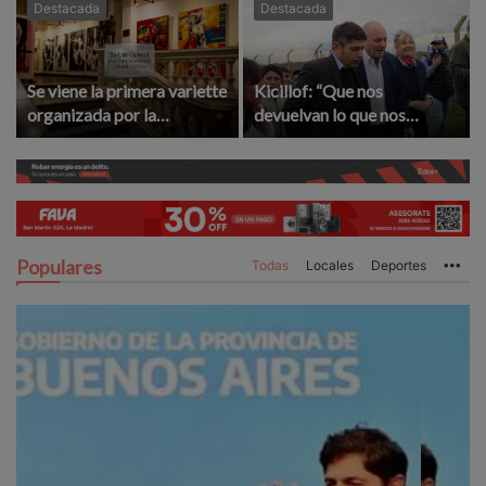
Destacada
Destacada
Se viene la primera variette
Kicillof: “Que nos
organizada por la
devuelvan lo que nos
Asociación Amigos del
robaron”
Complejo Cultural
Populares
Todas
Locales
Deportes
Mo