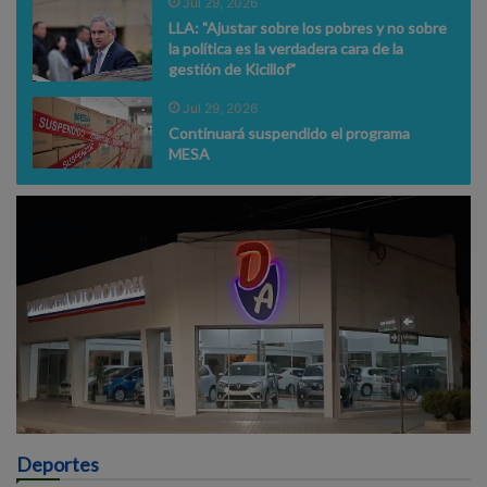
Jul 29, 2026
LLA: "Ajustar sobre los pobres y no sobre
la política es la verdadera cara de la
gestión de Kicillof"
Jul 29, 2026
Continuará suspendido el programa
MESA
Deportes