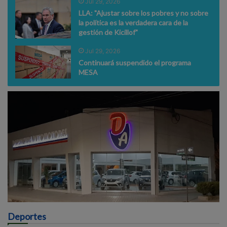
Jul 29, 2026
LLA: "Ajustar sobre los pobres y no sobre
la política es la verdadera cara de la
gestión de Kicillof"
Jul 29, 2026
Continuará suspendido el programa
MESA
Deportes