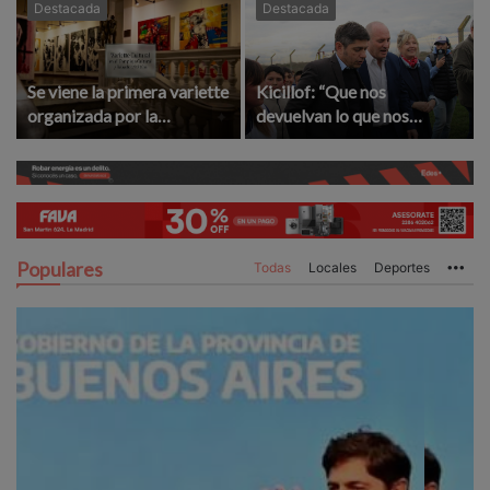
Destacada
Destacada
Se viene la primera variette
Kicillof: “Que nos
organizada por la
devuelvan lo que nos
Asociación Amigos del
robaron”
Complejo Cultural
Populares
Todas
Locales
Deportes
Mo