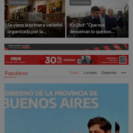
Destacada
Destacada
Se viene la primera variette
Kicillof: “Que nos
organizada por la
devuelvan lo que nos
Asociación Amigos del
robaron”
Complejo Cultural
Populares
Todas
Locales
Deportes
Mo