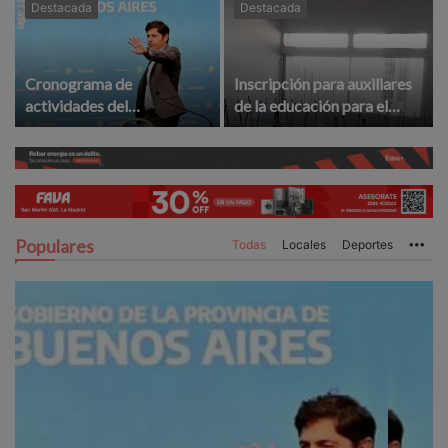
Destacada
Destacada
Cronograma de
Inscripción para auxiliares
actividades del
de la educación para el
gobernador Kicillof en La
ciclo lectivo 2027
Madrid
Populares
Todas
Locales
Deportes
Mo