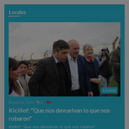
Locales
Locales
Ago 06, 2026
0
5
Kicillof: “Que nos devuelvan lo que nos
robaron”
Kicillof: “Que nos devuelvan lo que nos robaron”