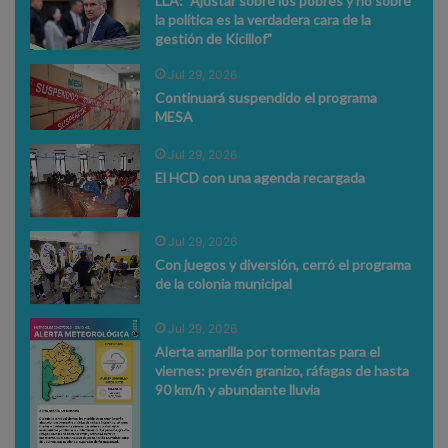
LLA: "Ajustar sobre los pobres y no sobre
la política es la verdadera cara de la
gestión de Kicillof"
Jul 29, 2026
Continuará suspendido el programa
MESA
Jul 29, 2026
El HCD con una agenda recargada
Jul 29, 2026
Con juegos y diversión, cerró el programa
de la colonia municipal
Jul 29, 2026
Alerta amarilla por tormentas para el
viernes: prevén granizo, ráfagas de hasta
90 km/h y abundante lluvia