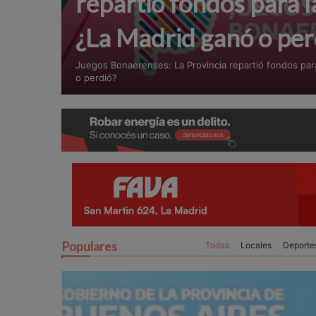
repartió fondos para l
¿La Madrid ganó o per
Juegos Bonaerenses: La Provincia repartió fondos para
o perdió?
Populares
Todas
Locales
Deporte