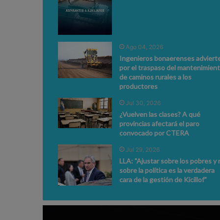
Ago 04, 2026
Ingenieros bonaerenses adviert
por el traspaso del mantenimien
de caminos rurales a los
productores
Jul 30, 2026
¿Vuelven las clases? A qué
provincias afectará el paro
convocado por CTERA
Jul 29, 2026
LLA: "Ajustar sobre los pobres y 
sobre la política es la verdadera
cara de la gestión de Kicillof"