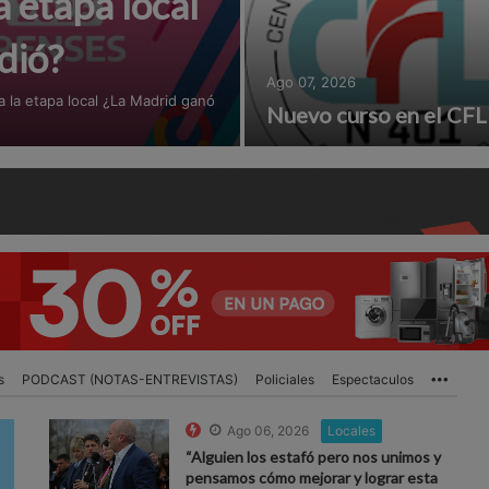
a etapa local
dió?
Ago 07, 2026
 la etapa local ¿La Madrid ganó
Nuevo curso en el CFL
s
PODCAST (NOTAS-ENTREVISTAS)
Policiales
Espectaculos
More
Ago 06, 2026
Locales
“Alguien los estafó pero nos unimos y
pensamos cómo mejorar y lograr esta