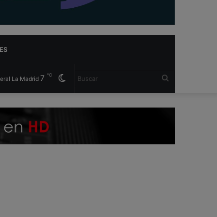
ES
℃
7
Cambiar
Buscar
eral La Madrid
modo