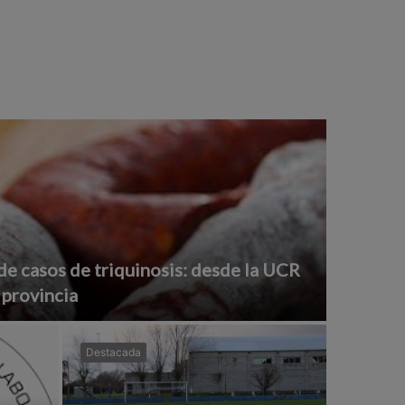
de casos de triquinosis: desde la UCR
 provincia
Destacada