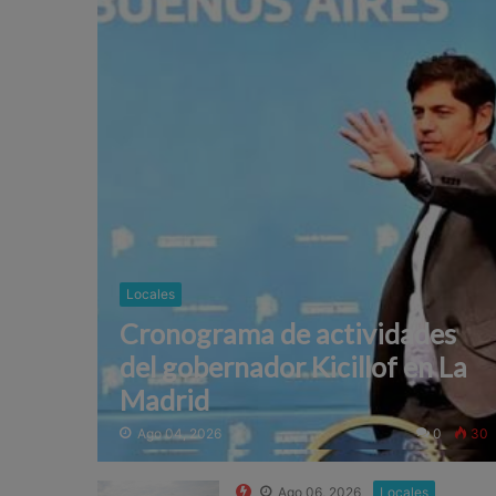
Locales
Cronograma de actividades
del gobernador Kicillof en La
Madrid
Ago 04, 2026
0
30
Ago 06, 2026
Locales