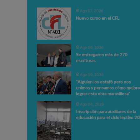
Ago 07, 2026
Nuevo curso en el CFL
Ago 06, 2026
Se entregaron más de 270
escrituras
Ago 06, 2026
“Alguien los estafó pero nos
unimos y pensamos cómo mejorar
lograr esta obra maravillosa”
Ago 04, 2026
Inscripción para auxiliares de la
educación para el ciclo lectivo 2