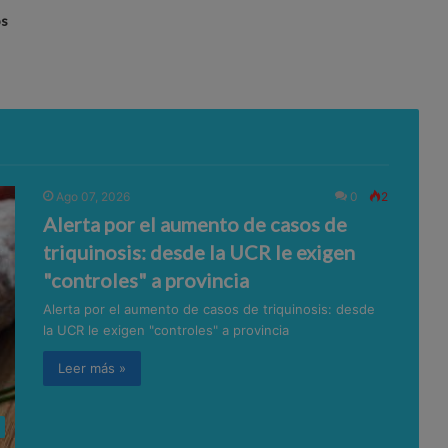
os
Ago 07, 2026
0
2
Alerta por el aumento de casos de
triquinosis: desde la UCR le exigen
"controles" a provincia
Alerta por el aumento de casos de triquinosis: desde
la UCR le exigen "controles" a provincia
Leer más »