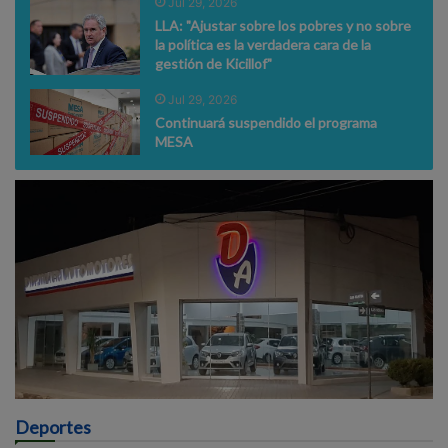
Jul 29, 2026
LLA: "Ajustar sobre los pobres y no sobre
la política es la verdadera cara de la
gestión de Kicillof"
Jul 29, 2026
Continuará suspendido el programa
MESA
Deportes