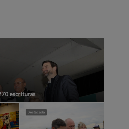
270 escrituras
Destacada