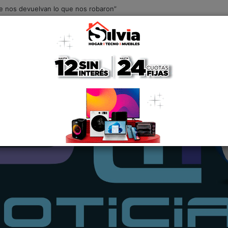
Que nos devuelvan lo que nos robaron”