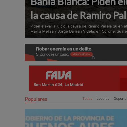
Bahía Blanca: Piden ele
la causa de Ramiro Pal
Piden elevar a juicio la causa de Ramiro Pallela quien 
Mayra Melisa y Jorge Damián Videla, en Coronel Suar
Populares
Todas
Locales
Deporte