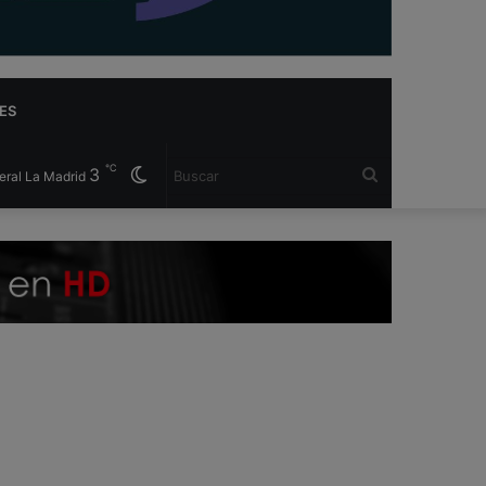
ES
℃
3
Cambiar
Buscar
eral La Madrid
modo