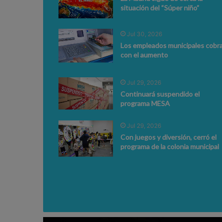
situación del “Súper niño”
Jul 30, 2026
Los empleados municipales cobr
con el aumento
Jul 29, 2026
Continuará suspendido el
programa MESA
Jul 29, 2026
Con juegos y diversión, cerró el
programa de la colonia municipal