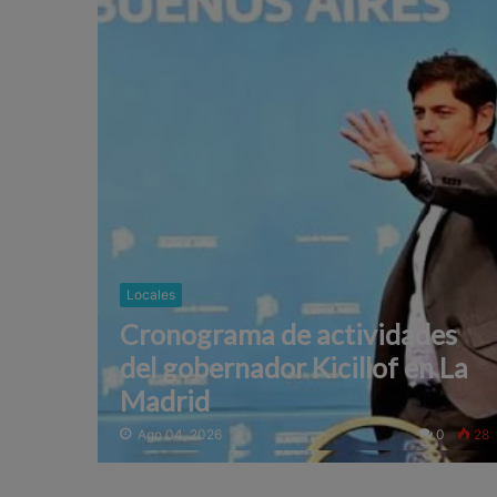
Locales
Cronograma de actividades
del gobernador Kicillof en La
Madrid
Ago 04, 2026
0
28