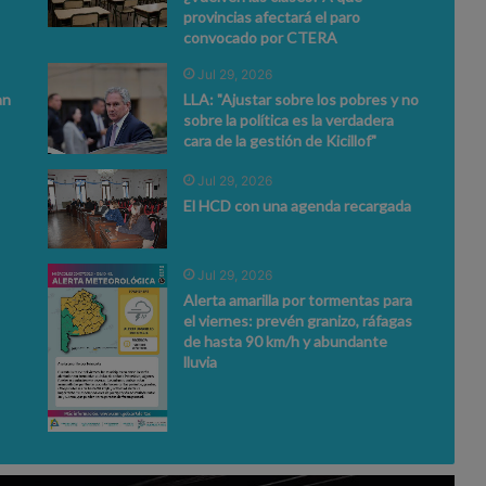
provincias afectará el paro
convocado por CTERA
Jul 29, 2026
an
LLA: "Ajustar sobre los pobres y no
sobre la política es la verdadera
cara de la gestión de Kicillof"
Jul 29, 2026
El HCD con una agenda recargada
Jul 29, 2026
Alerta amarilla por tormentas para
el viernes: prevén granizo, ráfagas
de hasta 90 km/h y abundante
lluvia