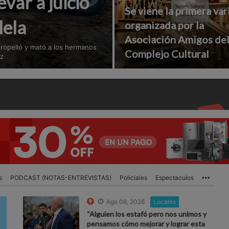
var a juicio
Se viene la primera var
lela
organizada por la
Asociación Amigos de
atropelló y mató a los hermanos
Complejo Cultural
ez
s
PODCAST (NOTAS-ENTREVISTAS)
Policiales
Espectaculos
More
Ago 06, 2026
Locales
“Alguien los estafó pero nos unimos y
pensamos cómo mejorar y lograr esta