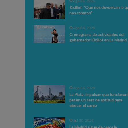
Ago 06, 2026
Kicillof: “Que nos devuelvan lo q
nos robaron”
Ago 04, 2026
Cronograma de actividades del
gobernador Kicillof en La Madrid
Ago 04, 2026
La Plata: impulsan que funcionar
pasen un test de aptitud para
ejercer el cargo
Jul 30, 2026
La Madrid sigue de cerca la