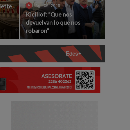
iette
Ago 06, 2026
Kicillof: “Que nos
l
devuelvan lo que nos
robaron”