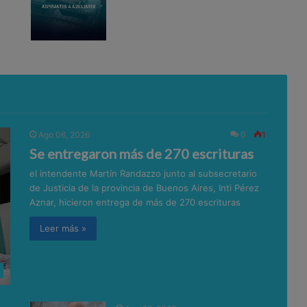
Ago 06, 2026
0
1
Se entregaron más de 270 escrituras
el intendente Martín Randazzo junto al subsecretario
de Justicia de la provincia de Buenos Aires, Inti Pérez
Aznar, hicieron entrega de más de 270 escrituras
Leer más »