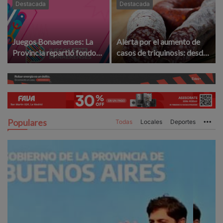
Destacada
Destacada
Juegos Bonaerenses: La
Alerta por el aumento de
Provincia repartió fondos
casos de triquinosis: desde
para la etapa local ¿La
la UCR le exigen
Madrid ganó o perdió?
"controles" a provincia
Populares
Todas
Locales
Deportes
Mo