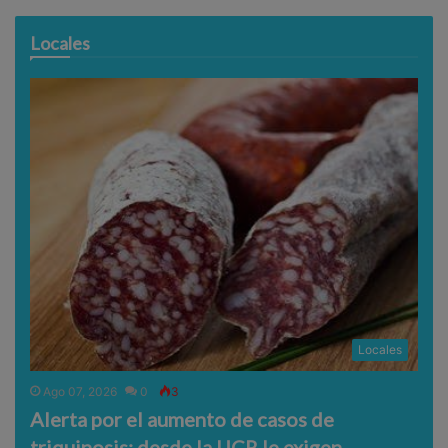
Locales
Locales
Ago 07, 2026
0
3
Alerta por el aumento de casos de
triquinosis: desde la UCR le exigen