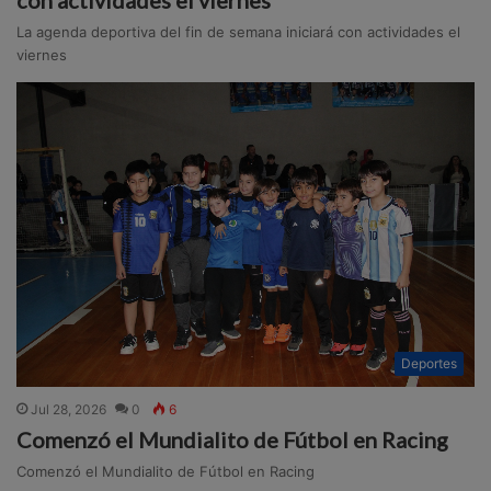
La agenda deportiva del fin de semana iniciará con actividades el
viernes
Deportes
Jul 28, 2026
0
6
Comenzó el Mundialito de Fútbol en Racing
Comenzó el Mundialito de Fútbol en Racing