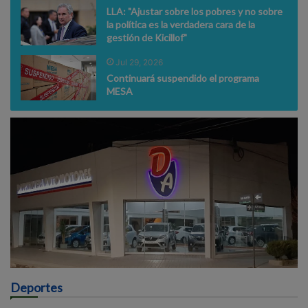
LLA: "Ajustar sobre los pobres y no sobre
la política es la verdadera cara de la
gestión de Kicillof"
Jul 29, 2026
Continuará suspendido el programa
MESA
Deportes