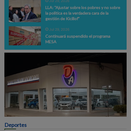
Jul 29, 2026
LLA: "Ajustar sobre los pobres y no sobre
la política es la verdadera cara de la
gestión de Kicillof"
Jul 29, 2026
Continuará suspendido el programa
MESA
Deportes