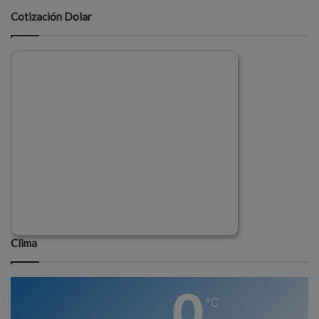
Cotización Dolar
Clima
0
℃