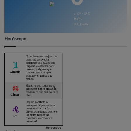
0º - 0º%
0%
0 km/h
Horóscopo
Horoscopo