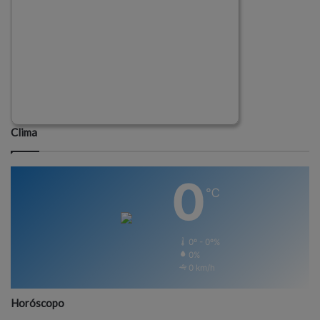
Clima
0
℃
0º - 0º%
0%
0 km/h
Horóscopo