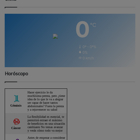
0
℃
0º - 0º%
0%
0 km/h
Horóscopo