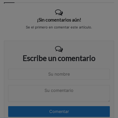
¡Sin comentarios aún!
Se el primero en comentar este artículo.
Escribe un comentario
S
u
n
S
o
u
m
c
b
o
r
m
e
e