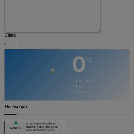
Clima
0
℃
0º - 0º%
0%
0 km/h
Horóscopo