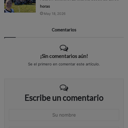
horas
May 18, 2026
Comentarios
¡Sin comentarios aún!
Se el primero en comentar este artículo.
Escribe un comentario
S
u
n