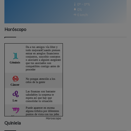
0º - 0º%
0%
0 km/h
Horóscopo
Horoscopo
Quiniela