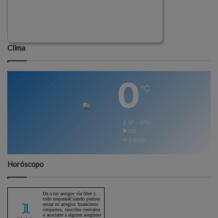
Clima
0
℃
0º - 0º%
0%
0 km/h
Horóscopo