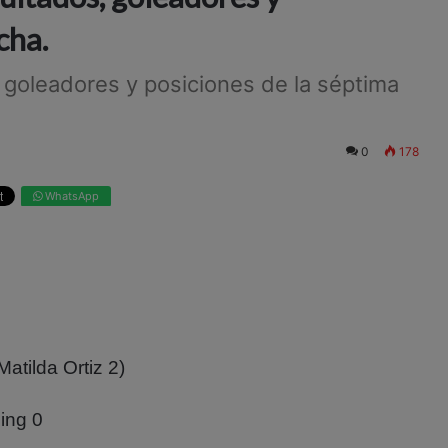
cha.
 goleadores y posiciones de la séptima
0
178
WhatsApp
atilda Ortiz 2)
ing 0