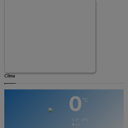
Clima
0
℃
0º - 0º%
0%